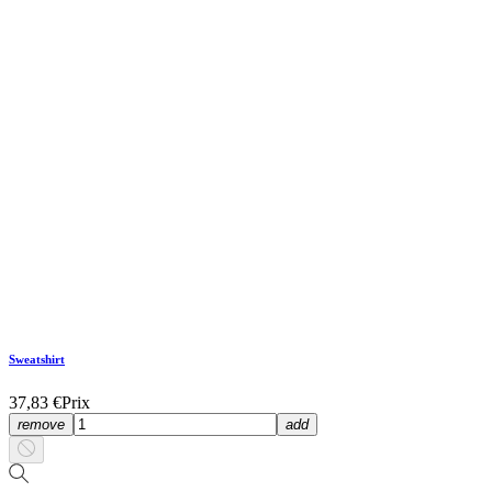
Sweatshirt
37,83 €
Prix
remove
add