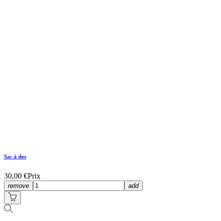
Sac à dos
30,00 €
Prix
remove
add