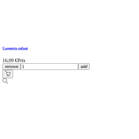
Casquette enfant
16,09 €
Prix
remove
add