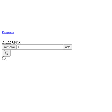
Casquette
21,22 €
Prix
remove
add