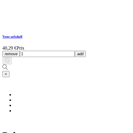
Veste softshell
40,29 €
Prix
remove
add
×