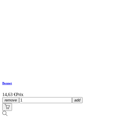
Bonnet
14,63 €
Prix
remove
add