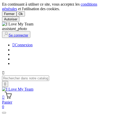
En continuant à utiliser ce site, vous acceptez les
conditions
générales
et l'utilisation des cookies.
Fermer
Ok
Autoriser
assistant_photo
Se connecter

Connexion



Panier
0