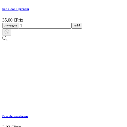
Sac à dos + prénom
35,00 €
Prix
remove
add
Bracelet en silicone