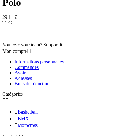
Polo
29,11 €
TTC
You love your team? Support it!
Mon compte


Informations personnelles
Commandes
Avoirs
Adresses
Bons de réduction
Catégories



Basketball

BMX

Motocross